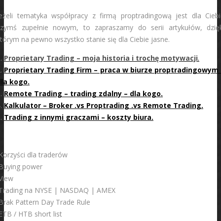
Jeżeli tematyka współpracy z firmą proptradingową jest dla Ciebi
czymś zupełnie nowym, to zapraszamy do serii artykułów, dzięk
tórym na pewno wszystko stanie się dla Ciebie jasne.
1.
Proprietary Trading – moja historia i trochę motywacji
.
2.
Proprietary Trading Firm – praca w biurze proptradingowym 
dla kogo.
3.
Remote Trading – trading zdalny – dla kogo.
4.
Kalkulator – Broker .vs Proptrading .vs Remote Trading.
5.
Trading z innymi graczami – koszty biura.
Korzyści dla traderów
Buying power
View
Trading na NYSE | NASDAQ | AMEX
Brak Pattern Day Trade Rule
ETB / HTB short list