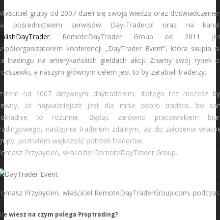
łaściciel grupy od 2007 dzieli się swoją wiedzą oraz doświadczeni
za pośrednictwem serwisów Day-Trader.pl oraz na kanal
PolishDayTrader
. RemoteDayTrader Group od 2011 jes
spółorganizatorem konferencji „DayTrader Event”, która skupia si
na tradingu na amerykańskich giełdach akcji. Znamy swój rynek o
odszewki, a naszym głównym celem jest to by zarabiali traderzy.
Jestem od 2007 aktywnym daytraderem, dlatego tez możesz by
pewny, że najważniejsze jest dla mnie dobro tradera, bo sa
dokładnie to rozumie. Będąc zarówno pracownikiem biur
tradingowego, następnie traderem zdalnym, aż do założenia własne
rupy, poznałem większość potrzeb traderów.
Tomasz Przybycień, właściciel RemoteDayTrader Group.
Tomasz Przybycien, właściciel RemoteDayTraderGroup.com, podczas
ie wiesz na czym polega Proptrading?