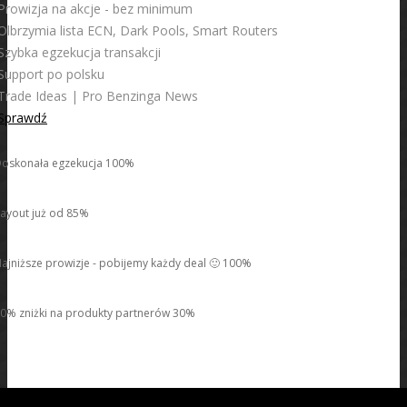
Prowizja na akcje - bez minimum
Olbrzymia lista ECN, Dark Pools, Smart Routers
Szybka egzekucja transakcji
Support po polsku
Trade Ideas | Pro Benzinga News
Sprawdź
oskonała egzekucja 100%
ayout już od 85%
ajniższe prowizje - pobijemy każdy deal 🙂 100%
0% zniżki na produkty partnerów 30%