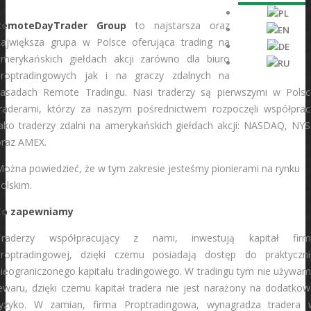
RemoteDayTrader Group
to najstarsza oraz
największa grupa w Polsce oferująca trading na
amerykańskich giełdach akcji zarówno dla biuro
proptradingowych jak i na graczy zdalnych na
zasadach Remote Tradingu. Nasi traderzy są pierwszymi w Polsc
traderami, którzy za naszym pośrednictwem rozpoczęli współprac
ako traderzy zdalni na amerykańskich giełdach akcji: NASDAQ, NYS
oraz AMEX.
ożna powiedzieć, że w tym zakresie jesteśmy pionierami na rynku
olskim.
Co zapewniamy
Traderzy współpracujący z nami, inwestują kapitał firm
proptradingowej, dzięki czemu posiadają dostęp do praktyczni
ieograniczonego kapitału tradingowego. W tradingu tym nie używam
ewaru, dzięki czemu kapitał tradera nie jest narażony na dodatko
ryzyko. W zamian, firma Proptradingowa, wynagradza tradera 