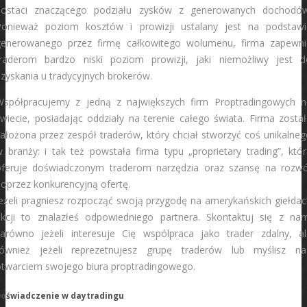
postaci znaczącego podziału zysków z generowanych dochodów
Ponieważ poziom kosztów i prowizji ustalany jest na podstawi
generowanego przez firmę całkowitego wolumenu, firma zapewni
traderom bardzo niski poziom prowizji, jaki niemożliwy jest d
zyskania u tradycyjnych brokerów.
Współpracujemy z jedną z największych firm Proptradingowych n
wiecie, posiadając oddziały na terenie całego świata. Firma zosta
ałożona przez zespół traderów, który chciał stworzyć coś unikalne
 branży: i tak też powstała firma typu „proprietary trading”, któ
oferuje doświadczonym traderom narzędzia oraz szansę na rozwó
oprzez konkurencyjną ofertę.
eżeli pragniesz rozpocząć swoją przygodę na amerykańskich giełda
akcji to znalazłeś odpowiedniego partnera. Skontaktuj się z nam
zarówno jeżeli interesuje Cię wspólpraca jako trader zdalny, al
również jeżeli reprezetnujesz grupę traderów lub myślisz na
otwarciem swojego biura proptradingowego.
oświadczenie w daytradingu